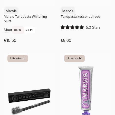
Marvis
Marvis
Marvis Tandpasta Whitening
Tandpasta kussende roos
Munt
5.0
Stars
Maat
85 ml
25 ml
R
a
t
€10,50
€8,60
e
d
Niet op voorraad
Niet op voorraad
5
.
0
Uitverkocht
Uitverkocht
o
u
t
o
f
5
s
t
a
r
s