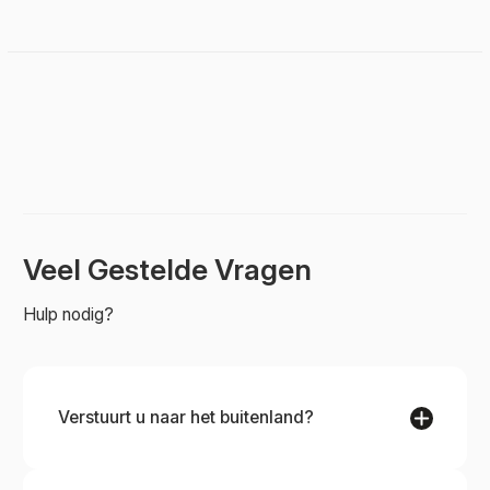
Niet op voorraad
Niet op voorraad
Veel Gestelde Vragen
Hulp nodig?
Verstuurt u naar het buitenland?
Ja, wij verzenden over de hele wereld. Er zijn
verzendkosten van toepassing en deze worden