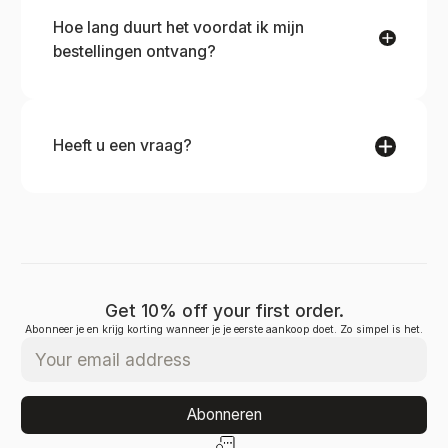
bij het afrekenen toegevoegd.
Hoe lang duurt het voordat ik mijn
bestellingen ontvang?
Het hangt ervan af waar je bent.
Leveringsgegevens worden verstrekt tijdens het
afrekenen en in uw bevestigingsmail.
Heeft u een vraag?
U kunt contact met ons opnemen via onze
contactpagina! Wij helpen u graag verder.
Get 10% off your first order.
Abonneer je en krijg korting wanneer je je eerste aankoop doet. Zo simpel is het.
Abonneren