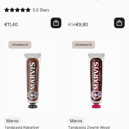
5.0
Stars
R
a
t
€11,40
€14
€9,80
e
d
In winkelwagen
In winkelwagen
5
.
0
Uitverkocht
Uitverkocht
o
u
t
o
f
5
s
t
a
r
s
Marvis
Marvis
Tandpasta Rabarber
Tandpasta Zwarte Woud