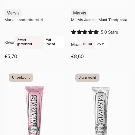
Marvis
Marvis
Marvis tandenborstel
Marvis Jasmijn Munt Tandpasta
5.0
Stars
R
a
Zwart -
Wit -
Kleur
Maat
t
gemiddeld
Zacht
85 ml
25 ml
e
d
€5,70
€8,60
5
.
Niet op voorraad
Niet op voorraad
0
o
u
Uitverkocht
t
Uitverkocht
o
f
5
s
t
a
r
s