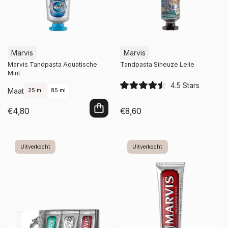
Marvis
Marvis
Marvis Tandpasta Aquatische
Tandpasta Sineuze Lelie
Mint
4.5
Stars
Maat
25 ml
85 ml
R
a
t
€4,80
€8,60
e
d
In winkelwagen
Niet op voorraad
4
.
5
Uitverkocht
Uitverkocht
o
u
t
o
f
5
s
t
a
r
s