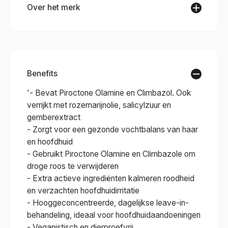
Over het merk
SACHAJUAN
Benefits
SACHAJUAN embodies Swedish simplicity with
'- Bevat Piroctone Olamine en Climbazol. Ook
a minimalist approach to haircare, offering
verrijkt met rozemarijnolie, salicylzuur en
innovative, high-quality products designed to
gemberextract
enhance natural beauty and promote healthy,
- Zorgt voor een gezonde vochtbalans van haar
vibrant hair. Renowned for its use of Ocean Silk
en hoofdhuid
Technology, SACHAJUAN delivers exceptional
- Gebruikt Piroctone Olamine en Climbazole om
results while simplifying your haircare routine.
droge roos te verwijderen
Each product is carefully crafted to provide
- Extra actieve ingrediënten kalmeren roodheid
effective solutions, ensuring your hair remains
en verzachten hoofdhuidirritatie
beautifully nourished and effortlessly styled.
- Hooggeconcentreerde, dagelijkse leave-in-
behandeling, ideaal voor hoofdhuidaandoeningen
GPSR
- Veganistisch en dierproefvrij