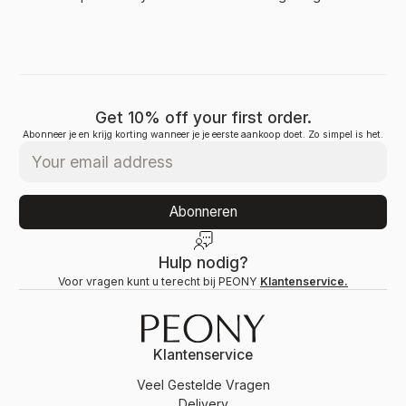
OFFICINALIS BLADOLIE,
NATRIUMHYDROXIDE, FENOXYETHANOL,
BUTYLEENGLYCOL, MELKZUUR,
POLYSORBAAT 20, NATRIUMbenzoaat,
KALIUMSORBAAT, SORBINEZUUR,
LIMONEEN.
Get 10% off your first order.
Let op: de ingrediëntenlijst kan veranderen.
Abonneer je en krijg korting wanneer je je eerste aankoop doet. Zo simpel is het.
Voor de exacte ingrediëntenlijst zie het
geleverde product.
Abonneren
Hulp nodig?
Voor vragen kunt u terecht bij PEONY
Klantenservice.
Klantenservice
Veel Gestelde Vragen
Delivery